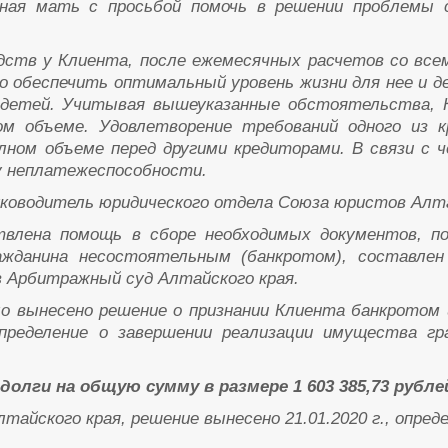
ная мать с просьбой помочь в решении проблемы 
ств у Клиента, после ежемесячных расчетов со все
о обеспечить оптимальный уровень жизни для нее и де
 детей. Учитывая вышеуказанные обстоятельства, 
м объеме. Удовлетворение требований одного из 
лном объеме перед другими кредиторами. В связи с 
у неплатежеспособности.
ководитель юридического отдела Союза юристов Алта
твлена помощь в сборе необходимых документов, 
ажданина несостоятельным (банкротом), составлен
 Арбитражный суд Алтайского края.
о вынесено решение о признании Клиента банкротом 
определение о завершении реализации имущества гр
олги на общую сумму в размере 1 603 385,73 рубле
ского края, решение вынесено 21.01.2020 г., определ