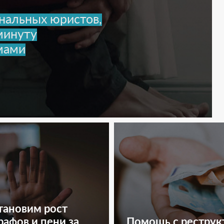
нальных юристов,
минуту
мами
тановим рост
афов и пени за
Помощь с реструк