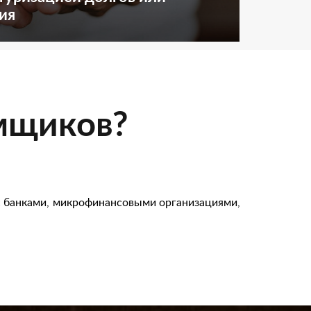
ия
емщиков?
с банками, микрофинансовыми организациями,