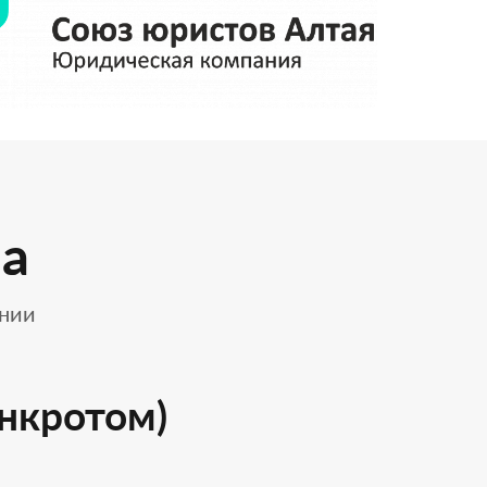
а
ании
нкротом)